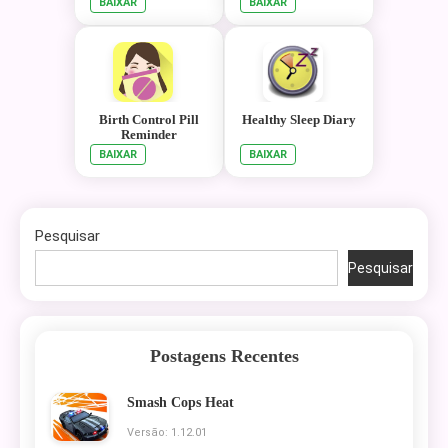
BAIXAR
BAIXAR
Birth Control Pill
Healthy Sleep Diary
Reminder
BAIXAR
BAIXAR
Pesquisar
Pesquisar
Postagens Recentes
Smash Cops Heat
Versão: 1.12.01