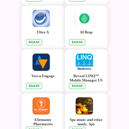
Ultra X
AI Resp
BAIXAR
BAIXAR
Veeva Engage
Reveal LINQ™
Mobile Manager US
BAIXAR
BAIXAR
Eltemamy
Spa music and relax
Pharmacies
music. Spa
relaxation