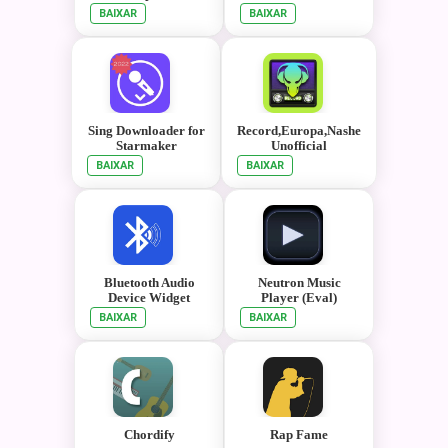
BAIXAR
BAIXAR
Sing Downloader for
Record,Europa,Nashe
Starmaker
Unofficial
BAIXAR
BAIXAR
Bluetooth Audio
Neutron Music
Device Widget
Player (Eval)
BAIXAR
BAIXAR
Chordify
Rap Fame