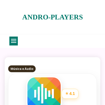
Skip
to
ANDRO-PLAYERS
content
6 MINS READ
Música e Áudio
⭐ 4.1