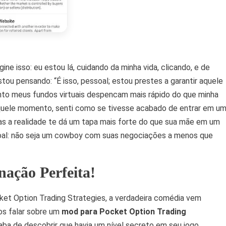
ne isso: eu estou lá, cuidando da minha vida, clicando, e de
stou pensando: “É isso, pessoal; estou prestes a garantir aquele
anto meus fundos virtuais despencam mais rápido do que minha
uele momento, senti como se tivesse acabado de entrar em u
 a realidade te dá um tapa mais forte do que sua mãe em um
ssoal: não seja um cowboy com suas negociações a menos que
ação Perfeita!
cket Option Trading Strategies, a verdadeira comédia vem
s falar sobre um
mod para Pocket Option Trading
ba de descobrir que havia um nível secreto em seu jogo