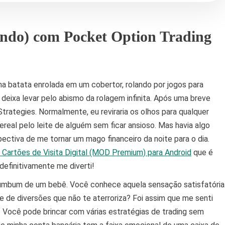
endo) com Pocket Option Trading
a batata enrolada em um cobertor, rolando por jogos para
eixa levar pelo abismo da rolagem infinita. Após uma breve
Strategies. Normalmente, eu reviraria os olhos para qualquer
ereal pelo leite de alguém sem ficar ansioso. Mas havia algo
ectiva de me tornar um mago financeiro da noite para o dia.
e Cartões de Visita Digital (MOD Premium) para Android
que é
definitivamente me diverti!
 bumbum de um bebê. Você conhece aquela sensação satisfatória
 de diversões que não te aterroriza? Foi assim que me senti
 Você pode brincar com várias estratégias de trading sem