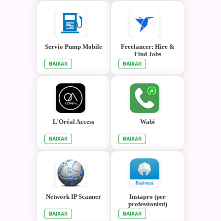
Servio Pump Mobile
Freelancer: Hire &
Find Jobs
BAIXAR
BAIXAR
L’Oréal Access
Wabi
BAIXAR
BAIXAR
Network IP Scanner
Instapro (per
professionisti)
BAIXAR
BAIXAR