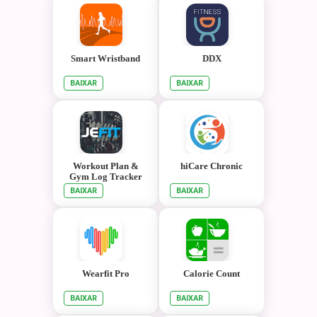
Smart Wristband
DDX
BAIXAR
BAIXAR
Workout Plan &
hiCare Chronic
Gym Log Tracker
BAIXAR
BAIXAR
Wearfit Pro
Calorie Count
BAIXAR
BAIXAR