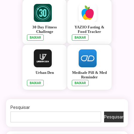
30 Day Fitness
YAZIO Fasting &
Challenge
Food Tracker
BAIXAR
BAIXAR
Urban Den
Medisafe Pill & Med
Reminder
BAIXAR
BAIXAR
Pesquisar
Pesquisar