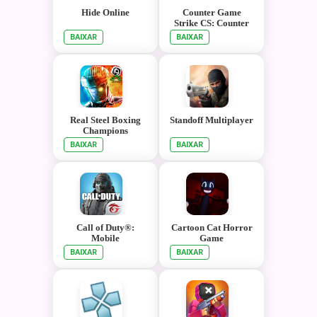
Hide Online
Counter Game
Strike CS: Counter
Terrorist Mission
BAIXAR
BAIXAR
Real Steel Boxing
Standoff Multiplayer
Champions
BAIXAR
BAIXAR
Call of Duty®:
Cartoon Cat Horror
Mobile
Game
BAIXAR
BAIXAR