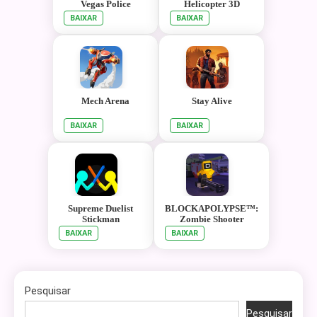
Vegas Police
Helicopter 3D
BAIXAR
BAIXAR
Mech Arena
Stay Alive
BAIXAR
BAIXAR
Supreme Duelist
BLOCKAPOLYPSE™:
Stickman
Zombie Shooter
BAIXAR
BAIXAR
Pesquisar
Pesquisar