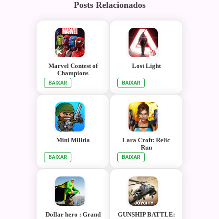
Posts Relacionados
Marvel Contest of
Lost Light
Champions
BAIXAR
BAIXAR
Mini Militia
Lara Croft: Relic
Run
BAIXAR
BAIXAR
Dollar hero : Grand
GUNSHIP BATTLE: