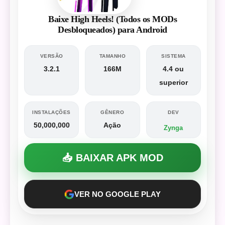
Baixe High Heels! (Todos os MODs
Desbloqueados) para Android
VERSÃO
TAMANHO
SISTEMA
3.2.1
166M
4.4 ou
superior
INSTALAÇÕES
GÊNERO
DEV
50,000,000
Ação
Zynga
📥 BAIXAR APK MOD
VER NO GOOGLE PLAY