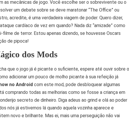
m as mecânicas de jogo. Você escolhe ser o sobrevivente ou o
esolver um debate sobre se deve maratonar “The Office” ou
ro, acredite, é uma verdadeira viagem de poder. Quero dizer,
m ataque cardíaco de vez em quando? Nada diz “amizade” como
-filme de terror. Estou apenas dizendo, se houvesse Oscars
ção de pipoca!
ágico dos Mods
cha que o jogo já é picante o suficiente, espere até ouvir sobre 
omo adicionar um pouco de molho picante à sua refeição já
Show no Android
com este mod, pode desbloquear algumas
está comprando todas as melhorias como se fosse a criança em
derijo secreto de dinheiro. Diga adeus ao grind e olá ao poder
os nós já estivemos lá quando aquela vozinha aparece e
tem novo e brilhante. Mas ei, mais uma perseguição não vai