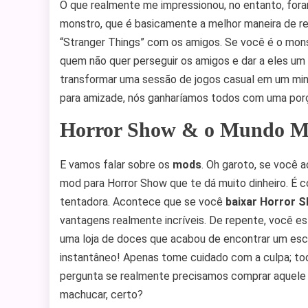
O que realmente me impressionou, no entanto, fora
monstro, que é basicamente a melhor maneira de r
“Stranger Things” com os amigos. Se você é o monst
quem não quer perseguir os amigos e dar a eles u
transformar uma sessão de jogos casual em um mini
para amizade, nós ganharíamos todos com uma por
Horror Show & o Mundo M
E vamos falar sobre os
mods
. Oh garoto, se você a
mod para Horror Show que te dá muito dinheiro. É c
tentadora. Acontece que se você
baixar Horror 
vantagens realmente incríveis. De repente, você 
uma loja de doces que acabou de encontrar um escon
instantâneo! Apenas tome cuidado com a culpa; tod
pergunta se realmente precisamos comprar aquele i
machucar, certo?