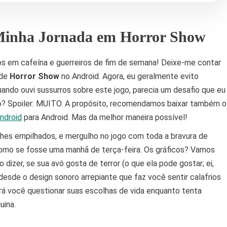
 Minha Jornada em Horror Show
os em cafeína e guerreiros de fim de semana! Deixe-me contar
 de
Horror Show
no Android. Agora, eu geralmente evito
uando ouvi sussurros sobre este jogo, parecia um desafio que eu
rado? Spoiler: MUITO. A propósito, recomendamos baixar também o
ndroid
para Android. Mas da melhor maneira possível!
hes empilhados, e mergulho no jogo com toda a bravura de
omo se fosse uma manhã de terça-feira. Os gráficos? Vamos
dizer, se sua avó gosta de terror (o que ela pode gostar; ei,
esde o design sonoro arrepiante que faz você sentir calafrios
rá você questionar suas escolhas de vida enquanto tenta
uina.