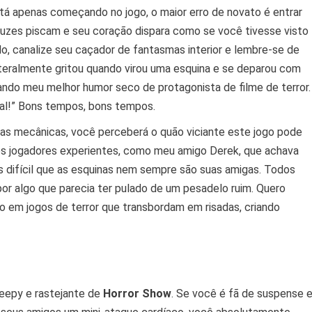
está apenas começando no jogo, o maior erro de novato é entrar
zes piscam e seu coração dispara como se você tivesse visto
do, canalize seu caçador de fantasmas interior e lembre-se de
iteralmente gritou quando virou uma esquina e se deparou com
sando meu melhor humor seco de protagonista de filme de terror.
cipal!” Bons tempos, bons tempos.
as mecânicas, você perceberá o quão viciante este jogo pode
 jogadores experientes, como meu amigo Derek, que achava
s difícil que as esquinas nem sempre são suas amigas. Todos
r algo que parecia ter pulado de um pesadelo ruim. Quero
rio em jogos de terror que transbordam em risadas, criando
reepy e rastejante de
Horror Show
. Se você é fã de suspense 