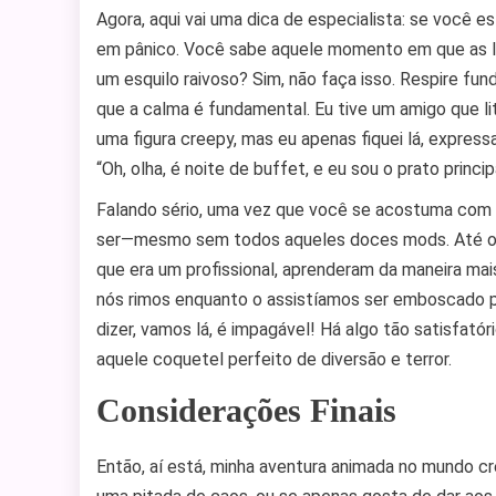
Agora, aqui vai uma dica de especialista: se você 
em pânico. Você sabe aquele momento em que as lu
um esquilo raivoso? Sim, não faça isso. Respire fun
que a calma é fundamental. Eu tive um amigo que l
uma figura creepy, mas eu apenas fiquei lá, expres
“Oh, olha, é noite de buffet, e eu sou o prato prin
Falando sério, uma vez que você se acostuma com 
ser—mesmo sem todos aqueles doces mods. Até os
que era um profissional, aprenderam da maneira mai
nós rimos enquanto o assistíamos ser emboscado po
dizer, vamos lá, é impagável! Há algo tão satisfató
aquele coquetel perfeito de diversão e terror.
Considerações Finais
Então, aí está, minha aventura animada no mundo c