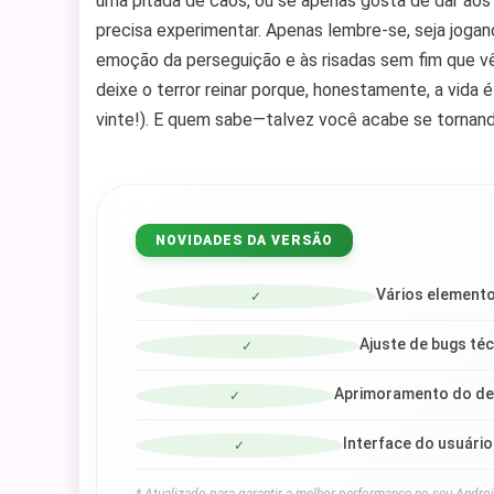
uma pitada de caos, ou se apenas gosta de dar ao
precisa experimentar. Apenas lembre-se, seja jog
emoção da perseguição e às risadas sem fim que v
deixe o terror reinar porque, honestamente, a vida
vinte!). E quem sabe—talvez você acabe se torna
NOVIDADES DA VERSÃO
Vários element
✓
Ajuste de bugs téc
✓
Aprimoramento do de
✓
Interface do usuári
✓