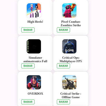
High Heels!
Pixel Combat:
Zombies Strike
BAIXAR
BAIXAR
Simulator
Critical Ops:
animatronics Full
Multiplayer FPS
BAIXAR
BAIXAR
OVERDOX
Critical Strike :
Offline Game
BAIXAR
BAIXAR