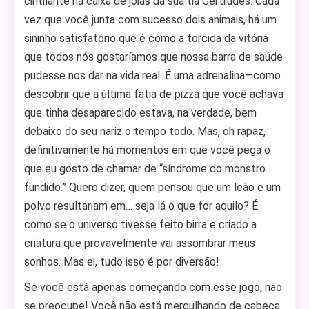
cintilante na caixa de joias da sua tia Gertrudes. Cada
vez que você junta com sucesso dois animais, há um
sininho satisfatório que é como a torcida da vitória
que todos nós gostaríamos que nossa barra de saúde
pudesse nos dar na vida real. É uma adrenalina—como
descobrir que a última fatia de pizza que você achava
que tinha desaparecido estava, na verdade, bem
debaixo do seu nariz o tempo todo. Mas, oh rapaz,
definitivamente há momentos em que você pega o
que eu gosto de chamar de “síndrome do monstro
fundido.” Quero dizer, quem pensou que um leão e um
polvo resultariam em… seja lá o que for aquilo? É
como se o universo tivesse feito birra e criado a
criatura que provavelmente vai assombrar meus
sonhos. Mas ei, tudo isso é por diversão!
Se você está apenas começando com esse jogo, não
se preocupe! Você não está mergulhando de cabeça