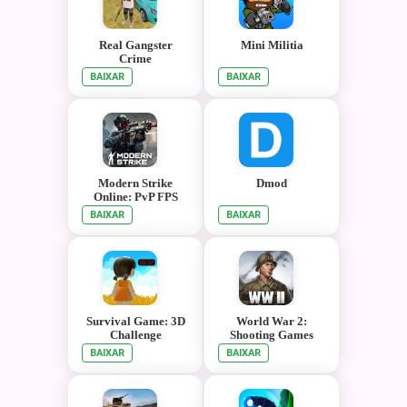
Real Gangster
Mini Militia
Crime
BAIXAR
BAIXAR
Modern Strike
Dmod
Online: PvP FPS
BAIXAR
BAIXAR
Survival Game: 3D
World War 2:
Challenge
Shooting Games
BAIXAR
BAIXAR