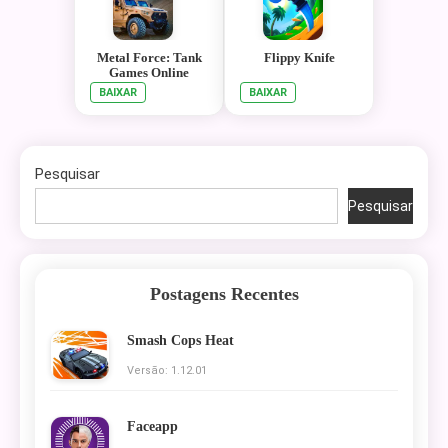
Metal Force: Tank
Flippy Knife
Games Online
BAIXAR
BAIXAR
Pesquisar
Pesquisar
Postagens Recentes
Smash Cops Heat
Versão: 1.12.01
Faceapp