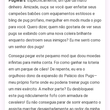
PugWars
. Especificamente, um que dá muito
dinheiro. Amizade, ouça: se você quer enfeitar seus
campeões babões com equipamentos estilosos e
bling de pug profano, mergulhar em mods muda o jogo
para você. Quero dizer, quem não gostaria de ver seus
pugs se exibindo com uma nova coleira brilhante
enquanto destroem seus inimigos? Eu me senti como
um senhor dos pugs!
Consegui pegar este pequeno mod que doou moedas
infinitas para minha conta. Foi como ganhar na loteria
em um parque de cães! De repente, eu era o
orgulhoso dono da expansão do Palácio dos Pugs—
meu próprio forte onde eu poderia treinar pugs como
um mini exército. A melhor parte? Eu desbloqueei
este pug ridiculamente fofo com armadura de
cavaleiro! Eu não conseguia parar de sorrir enquanto o
assistia marchar desajeitadamente ao redor da minha