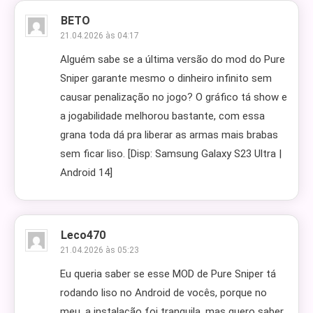
BETO
21.04.2026 às 04:17
Alguém sabe se a última versão do mod do Pure
Sniper garante mesmo o dinheiro infinito sem
causar penalização no jogo? O gráfico tá show e
a jogabilidade melhorou bastante, com essa
grana toda dá pra liberar as armas mais brabas
sem ficar liso. [Disp: Samsung Galaxy S23 Ultra |
Android 14]
Leco470
21.04.2026 às 05:23
Eu queria saber se esse MOD de Pure Sniper tá
rodando liso no Android de vocês, porque no
meu, a instalação foi tranquila, mas quero saber