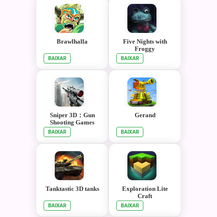
Brawlhalla
Five Nights with
Froggy
BAIXAR
BAIXAR
Sniper 3D：Gun
Gerand
Shooting Games
BAIXAR
BAIXAR
Tanktastic 3D tanks
Exploration Lite
Craft
BAIXAR
BAIXAR