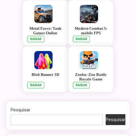
Metal Force: Tank
Modern Combat 5:
Games Online
mobile FPS
BAIXAR
BAIXAR
Blob Runner 3D
Zooba: Zoo Battle
Royale Game
BAIXAR
BAIXAR
Pesquisar
Pesquisar