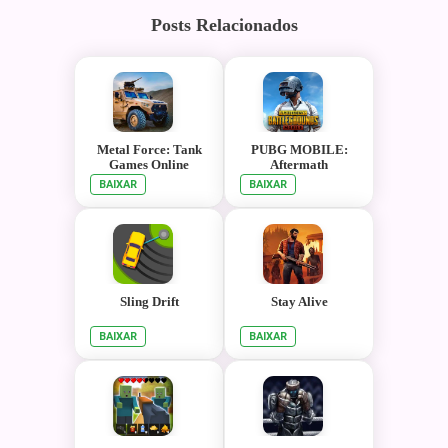
Posts Relacionados
Metal Force: Tank
PUBG MOBILE:
Games Online
Aftermath
BAIXAR
BAIXAR
Sling Drift
Stay Alive
BAIXAR
BAIXAR