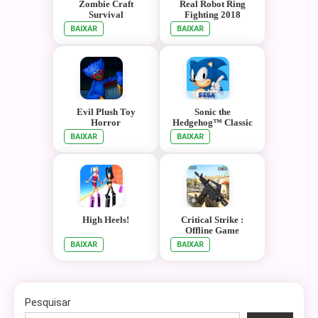
Zombie Craft
Real Robot Ring
Survival
Fighting 2018
BAIXAR
BAIXAR
Evil Plush Toy
Sonic the
Horror
Hedgehog™ Classic
BAIXAR
BAIXAR
High Heels!
Critical Strike :
Offline Game
BAIXAR
BAIXAR
Pesquisar