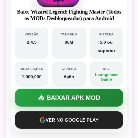
Baixe Wizard Legend: Fighting Master (Todos
os MODs Desbloqueados) para Android
VERSÃO
TAMANHO
SISTEMA
2.4.5
96M
5.0 ou
superior
INSTALAÇÕES
GÊNERO
DEV
Loongcheer
1,000,000
Ação
Game
📥 BAIXAR APK MOD
VER NO GOOGLE PLAY