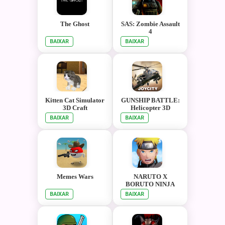
The Ghost
SAS: Zombie Assault
4
BAIXAR
BAIXAR
Kitten Cat Simulator
GUNSHIP BATTLE:
3D Craft
Helicopter 3D
BAIXAR
BAIXAR
Memes Wars
NARUTO X
BORUTO NINJA
VOLTAGE
BAIXAR
BAIXAR