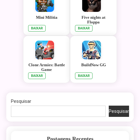
Mini Militia
Five nights at
Floppa
BAIXAR
BAIXAR
Clone Armies: Battle
BuildNow GG
Game
BAIXAR
BAIXAR
Pesquisar
Pesquisar
Postagens Recentes