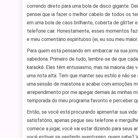
correndo direto para uma bola de disco gigante. D
pensei que ia fazer o melhor cabelo de todos os tem
em uma bola de caos brilhante, coberta de glitter 
telefone cair. Honestamente, esses momentos fazem
e meu comentário espirituoso (ei, eu sou meu maior
Para quem está pensando em embarcar na sua jorna
sabedoria. Primeiro de tudo, lembre-se de que ca
karaokê. Eles têm entusiasmo, mas na maioria das 
uma nota alta. Tem que manter seu estilo e não se 
uma sessão de maratona e acabei com emoções mis
arrependimento por me apegar demais às minhas mad
temporada do meu programa favorito e perceber que
Então, se você está procurando apimentar sua vida 
satisfatório, apenas pegue seu telefone e mergulh
comece a jogar, você vai estar dizendo para seus a
você estiver se sentindo aventureiro, quem sabe? 