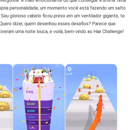
 vergonha” é mais emocionante do que conseguir a última fatia
ópria personalidade; um momento você está fazendo um salto
 Seu glorioso cabelo ficou preso em um ventilador gigante, te
. Quero dizer, quem desenhou esses desafios? Parece que
iveram uma noite louca, e voilà, bem-vindo ao Hair Challenge!