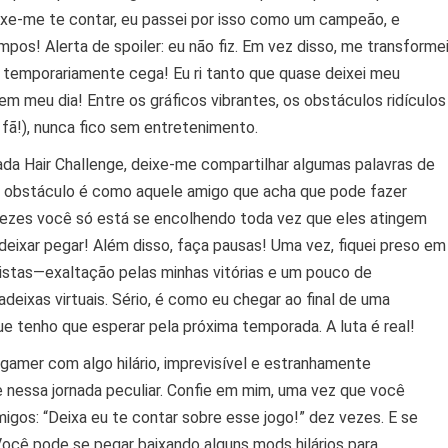
eixe-me te contar, eu passei por isso como um campeão, e
pos! Alerta de spoiler: eu não fiz. Em vez disso, me transforme
e temporariamente cega! Eu ri tanto que quase deixei meu
 meu dia! Entre os gráficos vibrantes, os obstáculos ridículos
 fã!), nunca fico sem entretenimento.
da Hair Challenge, deixe-me compartilhar algumas palavras de
da obstáculo é como aquele amigo que acha que pode fazer
vezes você só está se encolhendo toda vez que eles atingem
deixar pegar! Além disso, faça pausas! Uma vez, fiquei preso em
tas—exaltação pelas minhas vitórias e um pouco de
eixas virtuais. Sério, é como eu chegar ao final de uma
 tenho que esperar pela próxima temporada. A luta é real!
gamer com algo hilário, imprevisível e estranhamente
e nessa jornada peculiar. Confie em mim, uma vez que você
migos: “Deixa eu te contar sobre esse jogo!” dez vezes. E se
Você pode se pegar baixando alguns mods hilários para