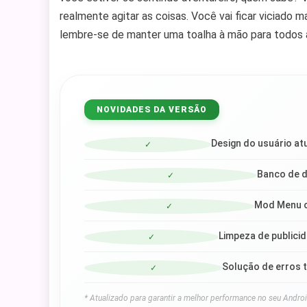
realmente agitar as coisas. Você vai ficar viciado 
lembre-se de manter uma toalha à mão para todos a
NOVIDADES DA VERSÃO
Design do usuário at
✓
Banco de d
✓
Mod Menu o
✓
Limpeza de publicid
✓
Solução de erros t
✓
* Atualizado para garantir a melhor performance no seu Androi