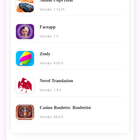
Smash Cops Heat
Versão: 1.12.01
Faceapp
Versão: 1.5
Zenly
Versão: 4.63.9
Novel Translation
Versão: 1.4.4
Casino Roulette: Roulettist
Versão: 44.6.0