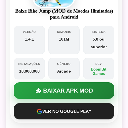
Baixe Bike Jump (MOD de Moedas Ilimitadas)
para Android
VERSÃO
TAMANHO
SISTEMA
1.4.1
101M
5.0 ou
superior
INSTALAÇÕES
GÊNERO
DEV
BoomBit
10,000,000
Arcade
Games
📥 BAIXAR APK MOD
VER NO GOOGLE PLAY