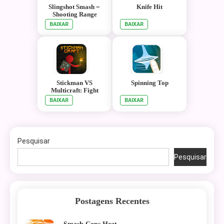
Slingshot Smash－
Knife Hit
Shooting Range
BAIXAR
BAIXAR
Stickman VS
Spinning Top
Multicraft: Fight
Pocket Craft
BAIXAR
BAIXAR
Pesquisar
Pesquisar
Postagens Recentes