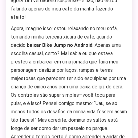
agora. Um verdadeiro suspense—e não, não estou
falando apenas do meu café da manhã fazendo
efeito!
Agora, imagine isso: estou relaxando no meu sofá,
tomando minha terceira xícara de café, quando
decido
baixar Bike Jump no Android
. Apenas uma
escolha casual, certo? Mal sabia eu que estava
prestes a embarcar em uma jornada que faria meu
personagem deslizar por laços, rampas e terras
majestosas que parecem ter sido esculpidas por uma
criança de cinco anos com uma caixa de giz de cera.
Os controles são super simples—você toca para
pular, e é isso! Pensei comigo mesmo: “Uau, se ao
menos todos os desafios da minha vida fossem assim
tão fáceis!” Mas acredite, dominar os saltos está
longe de ser como dar um passeio no parque.
Aprender o tempo certo é como aprender a andar de