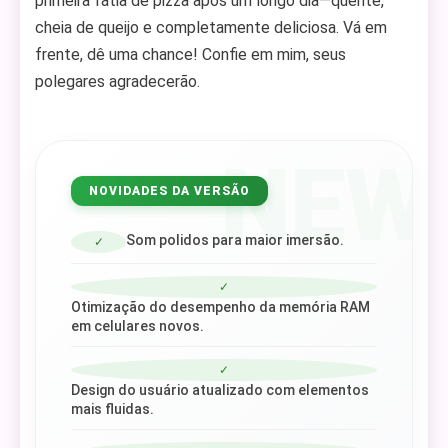
primeira fatia de pizza após um longo dia—quente,
cheia de queijo e completamente deliciosa. Vá em
frente, dê uma chance! Confie em mim, seus
polegares agradecerão.
NEW
NOVIDADES DA VERSÃO
Som polidos para maior imersão.
✓
✓
Otimização do desempenho da memória RAM
em celulares novos.
✓
Design do usuário atualizado com elementos
mais fluidas.