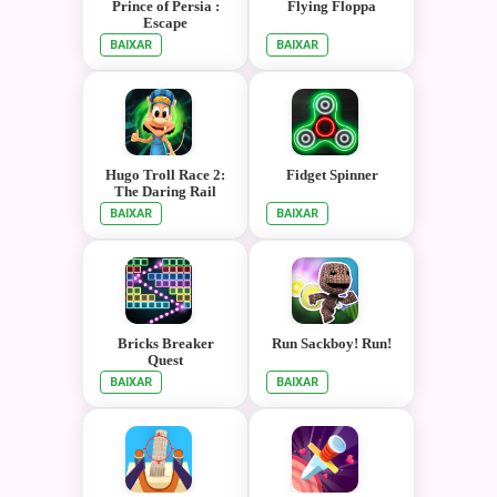
Prince of Persia :
Flying Floppa
Escape
BAIXAR
BAIXAR
Hugo Troll Race 2:
Fidget Spinner
The Daring Rail
Rush
BAIXAR
BAIXAR
Bricks Breaker
Run Sackboy! Run!
Quest
BAIXAR
BAIXAR