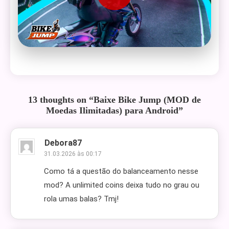
13 thoughts on “
Baixe Bike Jump (MOD de
Moedas Ilimitadas) para Android
”
Debora87
31.03.2026 às 00:17
Como tá a questão do balanceamento nesse
mod? A unlimited coins deixa tudo no grau ou
rola umas balas? Tmj!