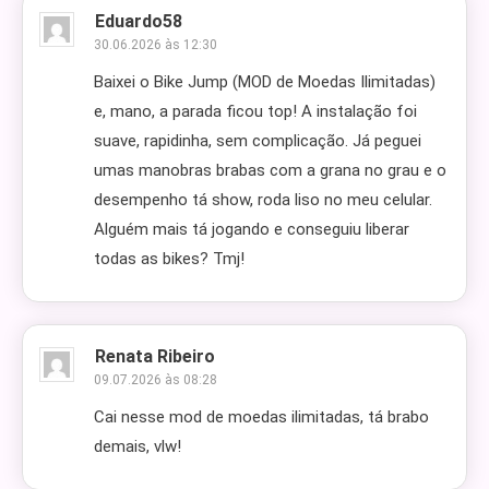
Eduardo58
30.06.2026 às 12:30
Baixei o Bike Jump (MOD de Moedas Ilimitadas)
e, mano, a parada ficou top! A instalação foi
suave, rapidinha, sem complicação. Já peguei
umas manobras brabas com a grana no grau e o
desempenho tá show, roda liso no meu celular.
Alguém mais tá jogando e conseguiu liberar
todas as bikes? Tmj!
Renata Ribeiro
09.07.2026 às 08:28
Cai nesse mod de moedas ilimitadas, tá brabo
demais, vlw!