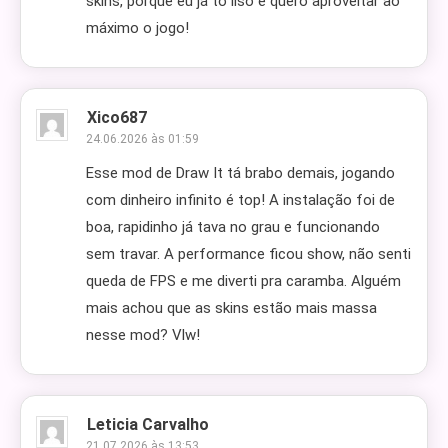
skins, porque eu já tô liso e quero aproveitar ao
máximo o jogo!
Xico687
24.06.2026 às 01:59
Esse mod de Draw It tá brabo demais, jogando
com dinheiro infinito é top! A instalação foi de
boa, rapidinho já tava no grau e funcionando
sem travar. A performance ficou show, não senti
queda de FPS e me diverti pra caramba. Alguém
mais achou que as skins estão mais massa
nesse mod? Vlw!
Leticia Carvalho
21.07.2026 às 13:53