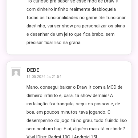
Tô curioso pra saber se esse mod de Draw It
com dinheiro infinito realmente desbloqueia
todas as funcionalidades no game. Se funcionar
direitinho, vai ser show pra personalizar os skins
e desenhar de um jeito que fica brabo, sem
precisar ficar liso na grana.
DEDE
11.05.2026 às 21:54
Mano, consegui baixar o Draw It com a MOD de
dinheiro infinito e, cara, tá show demais! A
instalação foi tranquila, segui os passos e, de
boa, em poucos minutos tava jogando. O
desempenho do jogo tá no grau, tudo fluindo liso
sem nenhum bug. E aí, alguém mais tá curtindo?
Vlw! [Disp: Redmi 10C | Android 15]