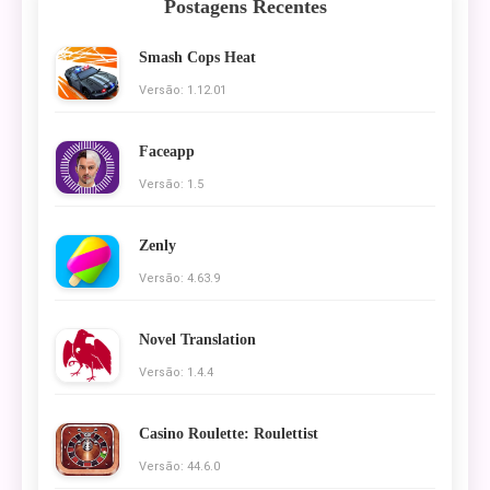
Postagens Recentes
Smash Cops Heat
Versão: 1.12.01
Faceapp
Versão: 1.5
Zenly
Versão: 4.63.9
Novel Translation
Versão: 1.4.4
Casino Roulette: Roulettist
Versão: 44.6.0