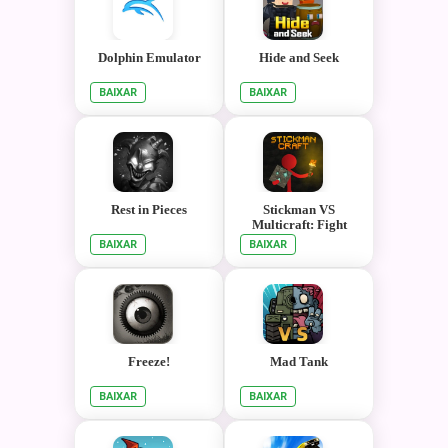
Dolphin Emulator
Hide and Seek
BAIXAR
BAIXAR
Rest in Pieces
Stickman VS
Multicraft: Fight
Pocket Craft
BAIXAR
BAIXAR
Freeze!
Mad Tank
BAIXAR
BAIXAR