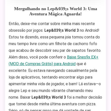
Mergulhando no Lep&039;s World 3: Uma
Aventura Mágica Aguarda!
Então, deixe-me contar sobre minha mais recente
obsessão por jogos:
Lep&039;s World 3
no Android!
Estou te dizendo, essa pequena joia tomou conta do
meu tempo livre como um filhote de cachorro fofo
que acabou de descobrir seu par de sapatos favorito.
Além disso, você pode conferir o
Baixe Snes9x EX+
(MOD de Compras Grátis) para Android
que é
excelente. Eu estava navegando casualmente pela
loja de aplicativos, tentando encontrar algo para
apimentar minha vida de jogador, e bam! Lá estava—o
alegre Lep e seu mundo vibrante chamando meu
nome. Baixar
Lep&039;s World 3
foi a melhor decisão
que tomei desde minha última aventura com pizza.
Sério, só de pensar nisso me dá vontade de sair