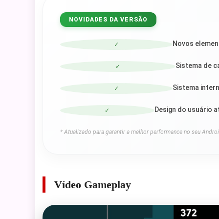
NOVIDADES DA VERSÃO
Novos element
✓
Sistema de c
✓
Sistema inter
✓
Design do usuário a
✓
* Atualizado para garantir a melhor performance no seu Androi
Vídeo Gameplay