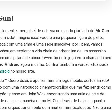
Gun!
entemente, mergulhei de cabeça no mundo pixelado de
Mr Gun
tem sido! Imagine isso: você é uma pequena figura de palito,
mada com uma arma e uma sede insaciável por… bem, vamos
nhou em explorar a vida cheia de adrenalina de um assassino
 com uma pitada de absurdo—então este jogo está chamando seu
no Android
agora mesmo. Confira também a versão atualizada
ndroid
no nosso site.
de?” Quero dizer, é apenas mais um jogo mobile, certo? Errado!
ido com uma introdução cinematográfica que me fez sentir como
 ação—pense em John Wick encontrando uma aula de arte de
ma de caos, e a maneira como Mr Gun desvia de balas enquanto
 com orquestrar um balé com muitas mais explosões. Não é uma