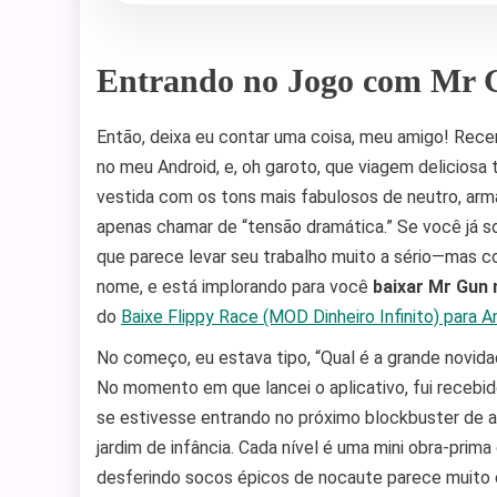
Entrando no Jogo com Mr 
Então, deixa eu contar uma coisa, meu amigo! Rec
no meu Android, e, oh garoto, que viagem deliciosa 
vestida com os tons mais fabulosos de neutro, ar
apenas chamar de “tensão dramática.” Se você já so
que parece levar seu trabalho muito a sério—mas
nome, e está implorando para você
baixar Mr Gun 
do
Baixe Flippy Race (MOD Dinheiro Infinito) para A
No começo, eu estava tipo, “Qual é a grande novida
No momento em que lancei o aplicativo, fui receb
se estivesse entrando no próximo blockbuster de
jardim de infância. Cada nível é uma mini obra-pri
desferindo socos épicos de nocaute parece muito