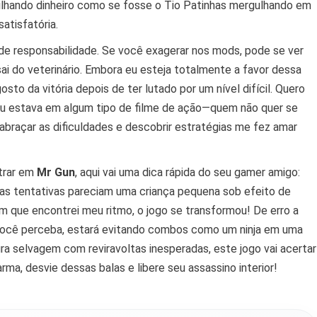
ilhando dinheiro como se fosse o Tio Patinhas mergulhando em
atisfatória.
e responsabilidade. Se você exagerar nos mods, pode se ver
ai do veterinário. Embora eu esteja totalmente a favor dessa
osto da vitória depois de ter lutado por um nível difícil. Quero
e eu estava em algum tipo de filme de ação—quem não quer se
braçar as dificuldades e descobrir estratégias me fez amar
trar em
Mr Gun
, aqui vai uma dica rápida do seu gamer amigo:
ras tentativas pareciam uma criança pequena sob efeito de
m que encontrei meu ritmo, o jogo se transformou! De erro a
e você perceba, estará evitando combos como um ninja em uma
a selvagem com reviravoltas inesperadas, este jogo vai acertar
ma, desvie dessas balas e libere seu assassino interior!