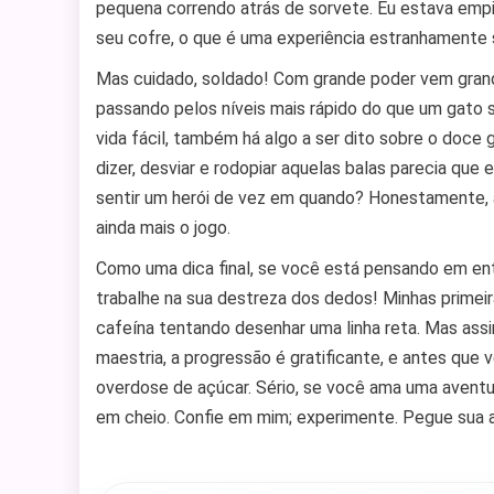
pequena correndo atrás de sorvete. Eu estava emp
seu cofre, o que é uma experiência estranhamente s
Mas cuidado, soldado! Com grande poder vem grand
passando pelos níveis mais rápido do que um gato s
vida fácil, também há algo a ser dito sobre o doce g
dizer, desviar e rodopiar aquelas balas parecia qu
sentir um herói de vez em quando? Honestamente, a
ainda mais o jogo.
Como uma dica final, se você está pensando em en
trabalhe na sua destreza dos dedos! Minhas primei
cafeína tentando desenhar uma linha reta. Mas assi
maestria, a progressão é gratificante, e antes qu
overdose de açúcar. Sério, se você ama uma aventur
em cheio. Confie em mim; experimente. Pegue sua ar