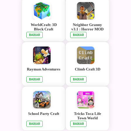
WorldCraft: 3D
Neighbor Granny
Block Craft
v3.1 : Horror MOD
2019
BAIXAR
BAIXAR
Rayman Adventures
Climb Craft 3D
BAIXAR
BAIXAR
School Party Craft
Tricks Toca Life
Town World
Walkthrough
BAIXAR
BAIXAR