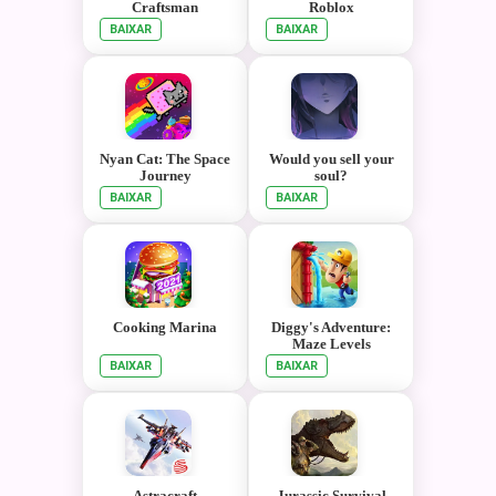
Craftsman
Roblox
BAIXAR
BAIXAR
Nyan Cat: The Space
Would you sell your
Journey
soul?
BAIXAR
BAIXAR
Cooking Marina
Diggy's Adventure:
Maze Levels
BAIXAR
BAIXAR
Astracraft
Jurassic Survival