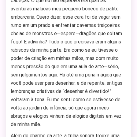
cabeças. O que eu não esperava era quantas
aventuras malucas meu pequeno boneco de palito
embarcaria. Quero dizer, esse cara foi de vagar sem
rumo em um prado a enfrentar cavernas traiçoeiras
cheias de monstros e—espere—dragões que soltam
fogo! E adivinha? Tudo o que precisava eram alguns
rabiscos da minha parte. Era como se eu tivesse o
poder de criação em minhas mãos, mas com muito
menos pressão do que em uma aula de arte—sério,
sem julgamentos aqui. Há até uma pena mágica que
você pode usar para desenhar, e de repente, antigas
lembranças criativas de “desenhar é divertido!”
voltaram à tona. Eu me senti como se estivesse de
volta ao jardim de infância, só que agora meus
abraços e elogios vinham de elogios digitais em vez
de minha mãe.
Além do charme da arte, a trilha sonora trouxe uma