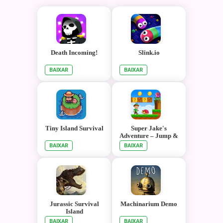
Death Incoming!
Slink.io
BAIXAR
BAIXAR
Tiny Island Survival
Super Jake's
Adventure – Jump &
Run!
BAIXAR
BAIXAR
Jurassic Survival
Machinarium Demo
Island
BAIXAR
BAIXAR