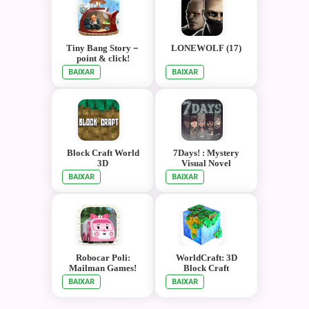
Tiny Bang Story－
LONEWOLF (17)
point & click!
BAIXAR
BAIXAR
Block Craft World
7Days! : Mystery
3D
Visual Novel
BAIXAR
BAIXAR
Robocar Poli:
WorldCraft: 3D
Mailman Games!
Block Craft
BAIXAR
BAIXAR