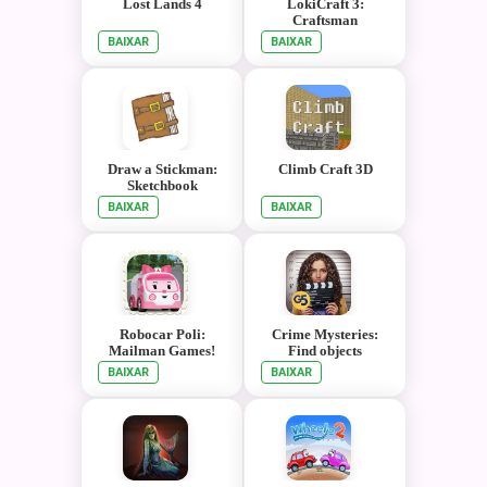
Lost Lands 4
LokiCraft 3:
Craftsman
BAIXAR
BAIXAR
Draw a Stickman:
Climb Craft 3D
Sketchbook
BAIXAR
BAIXAR
Robocar Poli:
Crime Mysteries:
Mailman Games!
Find objects
BAIXAR
BAIXAR