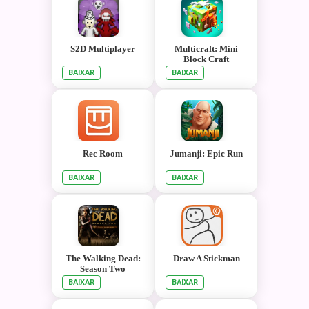
S2D Multiplayer
Multicraft: Mini
Block Craft
BAIXAR
BAIXAR
Rec Room
Jumanji: Epic Run
BAIXAR
BAIXAR
The Walking Dead:
Draw A Stickman
Season Two
BAIXAR
BAIXAR