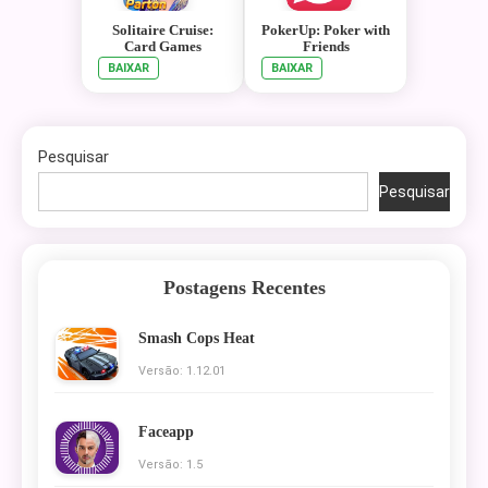
Solitaire Cruise:
PokerUp: Poker with
Card Games
Friends
BAIXAR
BAIXAR
Pesquisar
Pesquisar
Postagens Recentes
Smash Cops Heat
Versão: 1.12.01
Faceapp
Versão: 1.5