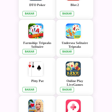
DTO Poker
Blot 2
BAIXAR
BAIXAR
Farmship: Tripeaks
Undersea Solitaire
Solitaire
Tripeaks
BAIXAR
BAIXAR
Pitty Pat
Online Play
LiveGames
BAIXAR
BAIXAR