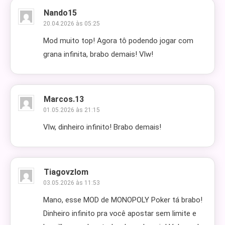
Nando15
20.04.2026 às 05:25
Mod muito top! Agora tô podendo jogar com
grana infinita, brabo demais! Vlw!
Marcos.13
01.05.2026 às 21:15
Vlw, dinheiro infinito! Brabo demais!
Tiagovzlom
03.05.2026 às 11:53
Mano, esse MOD de MONOPOLY Poker tá brabo!
Dinheiro infinito pra você apostar sem limite e