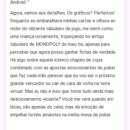
Android. ”
Agora, vamos aos detalhes. Os gráficos? Perfeitos!
Enquanto eu embaralhava minhas cartas e olhava ao
redor do vibrante tabuleiro de jogo, me senti como
uma criança novamente, tropeçando no antigo
tabuleiro de MONOPOLY do meu tio, apenas para
perceber que agora posso ganhar fichas de verdade.
Há algo sobre aquele icônico chapéu de copa
combinado com as apostas emocionantes do poker
que faz cada mão parecer que eu vou ser o próximo
grande vencedor ou cair de cara de volta na terra
virtual. Mas ei, não é isso que torna tudo ainda mais
deliciosamente viciante? Você me verá suando em
bicas, não apenas do calor, mas da emoção de
empilhar hotéis amarelos na minha mesa de poker.