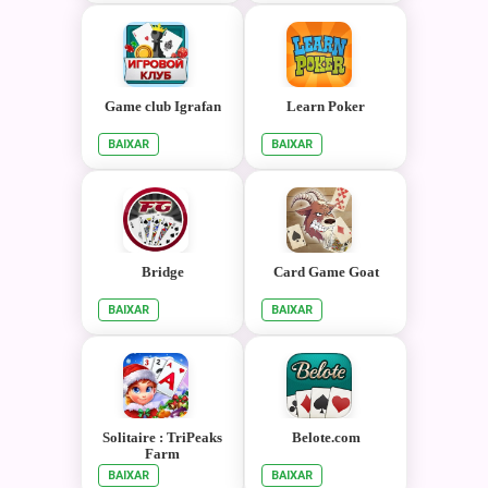
Game club Igrafan
Learn Poker
BAIXAR
BAIXAR
Bridge
Card Game Goat
BAIXAR
BAIXAR
Solitaire : TriPeaks
Belote.com
Farm
BAIXAR
BAIXAR