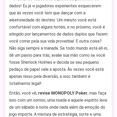
dados! Eu já vi jogadores experientes esquecerem
que às vezes você tem que dançar com a
aleatoriedade do destino. Um minuto você está
confortável com alguns hotéis, e no próximo, você é
atingido por lançamentos de dados duplos que fazem
você correr pela sua vida proverbial. E outra coisa?
Não siga sempre a manada. Se todo mundo está all-in,
dê um passo para trás, avalie sua mão como se você
fosse Sherlock Holmes e decida se seu pequeno
pedaço de papel vale a aposta. Às vezes você está
apenas nisso pela diversão, e isso também é
totalmente legal!
Então, você vê,
revise MONOPOLY Poker
, mas faça
isso com um sorriso, uma risada e aquele espírito leve
de um sábado à noite onde nada além da emoção do
jogo importa. A mistura de estratégia, sorte e uma