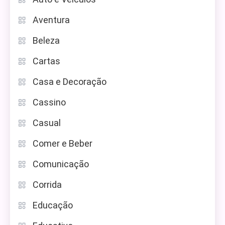
Aventura
Beleza
Cartas
Casa e Decoração
Cassino
Casual
Comer e Beber
Comunicação
Corrida
Educação