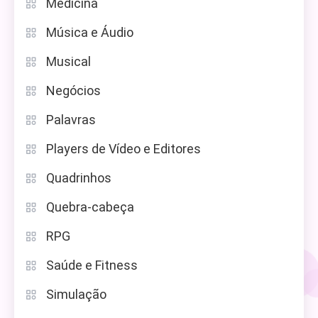
Medicina
Música e Áudio
Musical
Negócios
Palavras
Players de Vídeo e Editores
Quadrinhos
Quebra-cabeça
RPG
Saúde e Fitness
Simulação