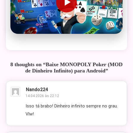
8 thoughts on “
Baixe MONOPOLY Poker (MOD
de Dinheiro Infinito) para Android
”
Nando224
14.04.2026 às 22:12
Isso tá brabo! Dinheiro infinito sempre no grau.
Vlw!