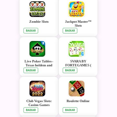
Zombie Slots
Jackpot Master™
Slots
BAIXAR
BAIXAR
Live Poker Tables–
SVARA BY
Texas holdem and
FORTEGAMES (
Omaha
SVARKA )
BAIXAR
BAIXAR
Club Vegas Slots:
Roulette Online
Casino Games
BAIXAR
BAIXAR