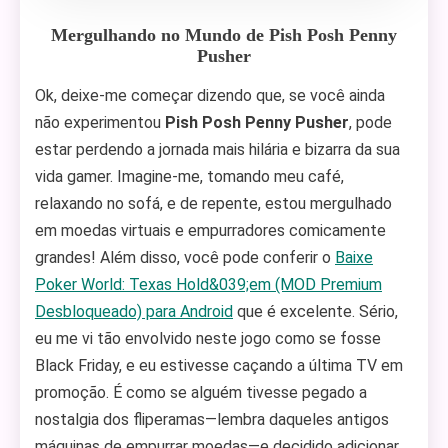
Mergulhando no Mundo de Pish Posh Penny
Pusher
Ok, deixe-me começar dizendo que, se você ainda
não experimentou
Pish Posh Penny Pusher
, pode
estar perdendo a jornada mais hilária e bizarra da sua
vida gamer. Imagine-me, tomando meu café,
relaxando no sofá, e de repente, estou mergulhado
em moedas virtuais e empurradores comicamente
grandes! Além disso, você pode conferir o
Baixe
Poker World: Texas Hold&039;em (MOD Premium
Desbloqueado) para Android
que é excelente. Sério,
eu me vi tão envolvido neste jogo como se fosse
Black Friday, e eu estivesse caçando a última TV em
promoção. É como se alguém tivesse pegado a
nostalgia dos fliperamas—lembra daqueles antigos
máquinas de empurrar moedas—e decidido adicionar