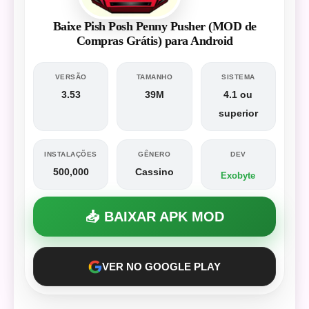
Baixe Pish Posh Penny Pusher (MOD de
Compras Grátis) para Android
VERSÃO
TAMANHO
SISTEMA
3.53
39M
4.1 ou
superior
INSTALAÇÕES
GÊNERO
DEV
500,000
Cassino
Exobyte
📥 BAIXAR APK MOD
VER NO GOOGLE PLAY