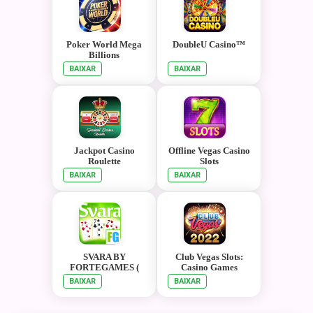
Poker World Mega
DoubleU Casino™
Billions
BAIXAR
BAIXAR
Jackpot Casino
Offline Vegas Casino
Roulette
Slots
BAIXAR
BAIXAR
SVARA BY
Club Vegas Slots:
FORTEGAMES (
Casino Games
SVARKA )
BAIXAR
BAIXAR