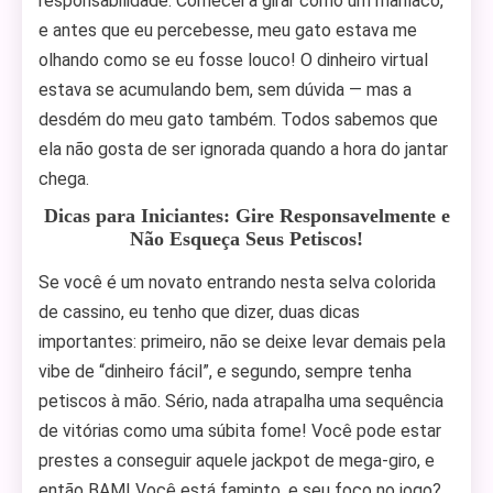
responsabilidade. Comecei a girar como um maníaco,
e antes que eu percebesse, meu gato estava me
olhando como se eu fosse louco! O dinheiro virtual
estava se acumulando bem, sem dúvida — mas a
desdém do meu gato também. Todos sabemos que
ela não gosta de ser ignorada quando a hora do jantar
chega.
Dicas para Iniciantes: Gire Responsavelmente e
Não Esqueça Seus Petiscos!
Se você é um novato entrando nesta selva colorida
de cassino, eu tenho que dizer, duas dicas
importantes: primeiro, não se deixe levar demais pela
vibe de “dinheiro fácil”, e segundo, sempre tenha
petiscos à mão. Sério, nada atrapalha uma sequência
de vitórias como uma súbita fome! Você pode estar
prestes a conseguir aquele jackpot de mega-giro, e
então BAM! Você está faminto, e seu foco no jogo?