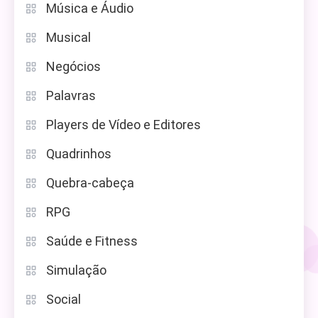
Música e Áudio
Musical
Negócios
Palavras
Players de Vídeo e Editores
Quadrinhos
Quebra-cabeça
RPG
Saúde e Fitness
Simulação
Social