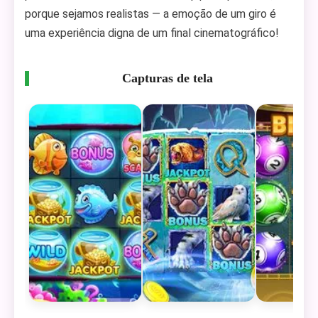
porque sejamos realistas — a emoção de um giro é
uma experiência digna de um final cinematográfico!
Capturas de tela