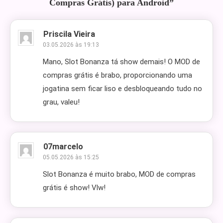
Compras Grátis) para Android
”
Priscila Vieira
03.05.2026 às 19:13
Mano, Slot Bonanza tá show demais! O MOD de
compras grátis é brabo, proporcionando uma
jogatina sem ficar liso e desbloqueando tudo no
grau, valeu!
07marcelo
05.05.2026 às 15:25
Slot Bonanza é muito brabo, MOD de compras
grátis é show! Vlw!