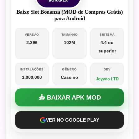
Baixe Slot Bonanza (MOD de Compras Grátis)
para Android
VERSÃO
TAMANHO
SISTEMA
2.396
102M
4.4 ou
superior
INSTALAÇÕES
GÊNERO
DEV
1,000,000
Cassino
Joyvoo LTD
📥 BAIXAR APK MOD
VER NO GOOGLE PLAY