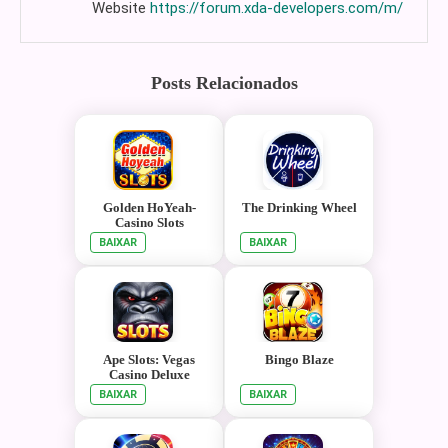
Website
https://forum.xda-developers.com/m/
Posts Relacionados
Golden HoYeah-
The Drinking Wheel
Casino Slots
BAIXAR
BAIXAR
Ape Slots: Vegas
Bingo Blaze
Casino Deluxe
BAIXAR
BAIXAR