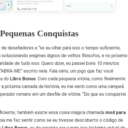
 Pequenas Conquistas
de desafiadores e “se eu olhar para isso o tempo suficiente,
 solucionando enigmas dignos de velhos filósofos, e no próximo
ridade de tudo isso. Quero dizer, eu passei bons 10 minutos
“ABRA-ME” escrito nela. Fala sério, um jogo que faz você
za do
Libro Bonus
. Com cada pequena vitória, como finalmente
r a próxima camada da história, eu me senti como uma campeã.
perador romano em um desfile de vitória. “Eis que eu conquistei
uficiente, também existe essa coisa mágica chamada
mod para
 joia me fez sentir como se eu tivesse descoberto o código de
 Libro Bonus
, eu de repente era a mais rica lestrinha virtual de