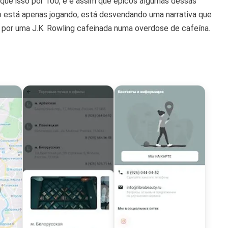
ique isso por 100, e é assim que épicos algumas dessas
o está apenas jogando; está desvendando uma narrativa que
a por uma J.K. Rowling cafeinada numa overdose de cafeína.