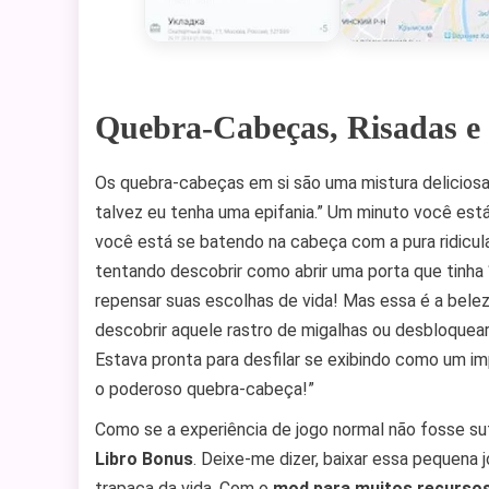
Quebra-Cabeças, Risadas e
Os quebra-cabeças em si são uma mistura deliciosa 
talvez eu tenha uma epifania.” Um minuto você está
você está se batendo na cabeça com a pura ridicula
tentando descobrir como abrir uma porta que tinha 
repensar suas escolhas de vida! Mas essa é a bele
descobrir aquele rastro de migalhas ou desbloquea
Estava pronta para desfilar se exibindo como um im
o poderoso quebra-cabeça!”
Como se a experiência de jogo normal não fosse s
Libro Bonus
. Deixe-me dizer, baixar essa pequena
trapaça da vida. Com o
mod para muitos recursos