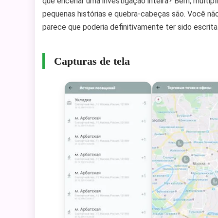
que encenar uma investigação inteira? Bem, multipl
pequenas histórias e quebra-cabeças são. Você nã
parece que poderia definitivamente ter sido escrit
Capturas de tela