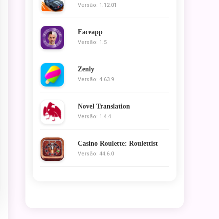
Versão: 1.12.01
Faceapp
Versão: 1.5
Zenly
Versão: 4.63.9
Novel Translation
Versão: 1.4.4
Casino Roulette: Roulettist
Versão: 44.6.0