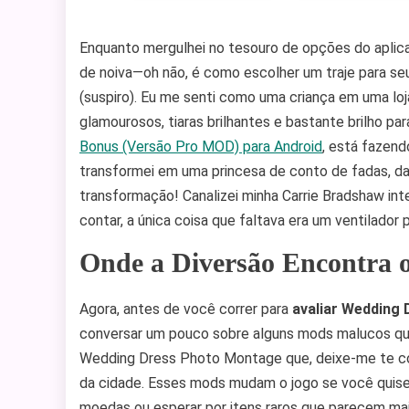
Enquanto mergulhei no tesouro de opções do aplica
de noiva—oh não, é como escolher um traje para s
(suspiro). Eu me senti como uma criança em uma lo
glamourosos, tiaras brilhantes e bastante brilho pa
Bonus (Versão Pro MOD) para Android
, está fazen
transformei em uma princesa de conto de fadas, d
transformação! Canalizei minha Carrie Bradshaw inte
contar, a única coisa que faltava era um ventilador
Onde a Diversão Encontra
Agora, antes de você correr para
avaliar Wedding
conversar um pouco sobre alguns mods malucos que
Wedding Dress Photo Montage que, deixe-me te co
da cidade. Esses mods mudam o jogo se você quiser 
moedas ou esperar por itens raros que parecem mai