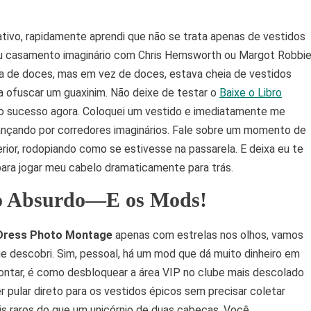
tivo, rapidamente aprendi que não se trata apenas de vestidos
eu casamento imaginário com Chris Hemsworth ou Margot Robbi
ja de doces, mas em vez de doces, estava cheia de vestidos
ra ofuscar um guaxinim. Não deixe de testar o
Baixe o Libro
do sucesso agora. Coloquei um vestido e imediatamente me
ançando por corredores imaginários. Fale sobre um momento de
rior, rodopiando como se estivesse na passarela. E deixa eu te
 para jogar meu cabelo dramaticamente para trás.
 o Absurdo—E os Mods!
 Dress Photo Montage
apenas com estrelas nos olhos, vamos
 descobri. Sim, pessoal, há um mod que dá muito dinheiro em
ntar, é como desbloquear a área VIP no clube mais descolado
pular direto para os vestidos épicos sem precisar coletar
s raros do que um unicórnio de duas cabeças. Você