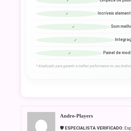
Limpeza de publi
✓
Incríveis element
✓
Som melho
✓
Integraç
✓
Painel de mod
✓
* Atualizado para garantir a melhor performance no seu Androi
Andro-Players
🛡️ ESPECIALISTA VERIFICADO:
Esp