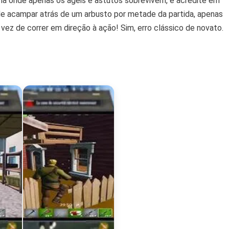
lha onde apenas os ágeis e astutos sobrevivem, e acredite em
s de acampar atrás de um arbusto por metade da partida, apenas
vez de correr em direção à ação! Sim, erro clássico de novato.