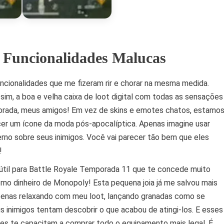
 Funcionalidades Malucas
ncionalidades que me fizeram rir e chorar na mesma medida.
 sim, a boa e velha caixa de loot digital com todas as sensações
orada, meus amigos! Em vez de skins e emotes chatos, estamo
cer um ícone da moda pós-apocalíptica. Apenas imagine usar
rno sobre seus inimigos. Você vai parecer tão bem que eles
!
útil para Battle Royale Temporada 11 que te concede muito
como dinheiro de Monopoly! Esta pequena joia já me salvou mais
apenas relaxando com meu loot, lançando granadas como se
nimigos tentam descobrir o que acabou de atingi-los. E esses
les te capacitam a comprar todo o equipamento mais legal. É