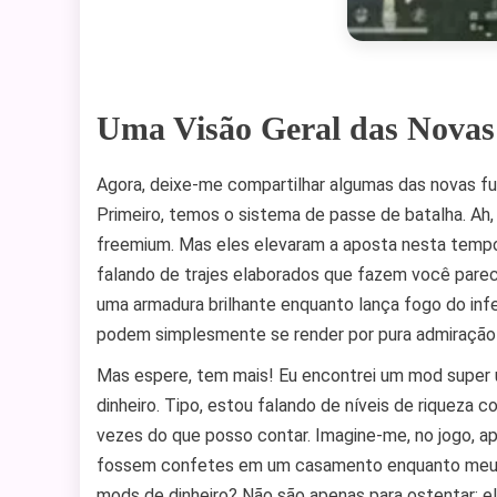
Uma Visão Geral das Novas
Agora, deixe-me compartilhar algumas das novas fu
Primeiro, temos o sistema de passe de batalha. Ah,
freemium. Mas eles elevaram a aposta nesta temp
falando de trajes elaborados que fazem você pare
uma armadura brilhante enquanto lança fogo do infe
podem simplesmente se render por pura admiração
Mas espere, tem mais! Eu encontrei um mod super 
dinheiro. Tipo, estou falando de níveis de riqueza 
vezes do que posso contar. Imagine-me, no jogo, 
fossem confetes em um casamento enquanto meus i
mods de dinheiro? Não são apenas para ostentar; e