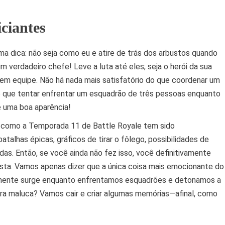
iciantes
 uma dica: não seja como eu e atire de trás dos arbustos quando
 verdadeiro chefe! Leve a luta até eles; seja o herói da sua
r em equipe. Não há nada mais satisfatório do que coordenar um
do que tentar enfrentar um esquadrão de três pessoas enquanto
 uma boa aparência!
bre como a Temporada 11 de Battle Royale tem sido
alhas épicas, gráficos de tirar o fôlego, possibilidades de
s. Então, se você ainda não fez isso, você definitivamente
sta. Vamos apenas dizer que a única coisa mais emocionante do
velmente surge enquanto enfrentamos esquadrões e detonamos a
ra maluca? Vamos cair e criar algumas memórias—afinal, como