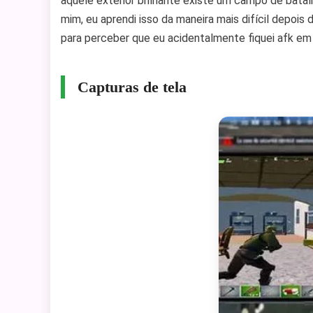
aquele exterior brilhante existe um campo de bata
mim, eu aprendi isso da maneira mais difícil depoi
para perceber que eu acidentalmente fiquei afk em 
Capturas de tela