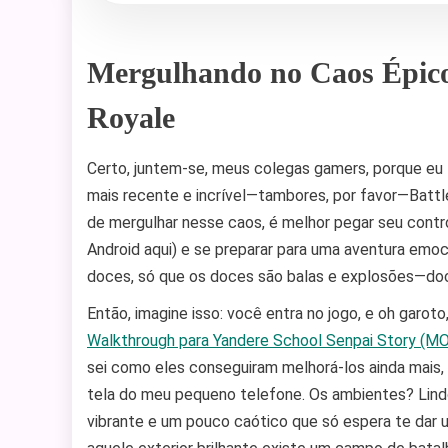
Mergulhando no Caos Épico
Royale
Certo, juntem-se, meus colegas gamers, porque eu 
mais recente e incrível—tambores, por favor—Battl
de mergulhar nesse caos, é melhor pegar seu contr
Android aqui) e se preparar para uma aventura em
doces, só que os doces são balas e explosões—do
Então, imagine isso: você entra no jogo, e oh garot
Walkthrough para Yandere School Senpai Story (MO
sei como eles conseguiram melhorá-los ainda mais
tela do meu pequeno telefone. Os ambientes? Lind
vibrante e um pouco caótico que só espera te dar 