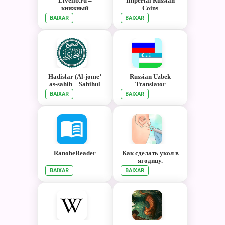
Livelib.ru –
Imperial Russian
книжный
Coins
рекомендательный
BAIXAR
BAIXAR
сервис
Hadislar (Al-jome’
Russian Uzbek
as-sahih – Sahihul
Translator
Buxoriy)
BAIXAR
BAIXAR
RanobeReader
Как сделать укол в
ягодицу.
Инструкция
BAIXAR
BAIXAR