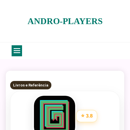
Skip
to
ANDRO-PLAYERS
content
6 MINS READ
Livros e Referência
⭐ 3.8