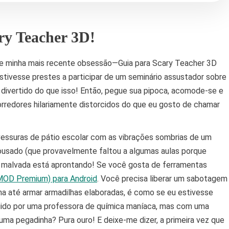
y Teacher 3D!
re minha mais recente obsessão—Guia para Scary Teacher 3D
stivesse prestes a participar de um seminário assustador sobre
s divertido do que isso! Então, pegue sua pipoca, acomode-se e
rredores hilariamente distorcidos do que eu gosto de chamar
avessuras de pátio escolar com as vibrações sombrias de um
 ousado (que provavelmente faltou a algumas aulas porque
ora malvada está aprontando! Se você gosta de ferramentas
(MOD Premium) para Android
. Você precisa liberar um sabotagem
cha até armar armadilhas elaboradas, é como se eu estivesse
uido por uma professora de química maníaca, mas com uma
 uma pegadinha? Pura ouro! E deixe-me dizer, a primeira vez que