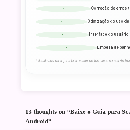
Correção de erros t
✓
Otimização do uso da
✓
Interface do usuário
✓
Limpeza de banne
✓
* Atualizado para garantir a melhor performance no seu Androi
13 thoughts on “
Baixe o Guia para S
Android
”