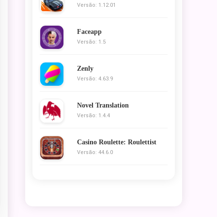
Versão: 1.12.01
Faceapp
Versão: 1.5
Zenly
Versão: 4.63.9
Novel Translation
Versão: 1.4.4
Casino Roulette: Roulettist
Versão: 44.6.0