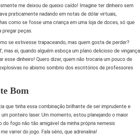
lesmente me deixou de queixo caído! Imagine ter dinheiro sem
tava praticamente nadando em notas de dólar virtuais,
has como se fosse uma criança em uma loja de doces, só que
a pregar peças.
omo se estivesse trapaceando, mas quem gosta de perder?
l’, mas ei, quando alguém esboça um plano delicioso de vingança
 esse dinheiro! Quero dizer, quem não trocaria um pouco de
explosivas no abismo sombrio dos escritórios de professores
te Bom
ia que tinha essa combinação brilhante de ser imprudente e
um ponteiro laser. Um momento, estou planejando o maior
do do fogo não tão amigável da minha própria nemesis
 varrer do jogo. Fala sério, que adrenalina!