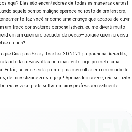
cos aqui? Eles são encantadores de todas as maneiras certas!
quando aquele sorriso maligno aparece no rosto da professora,
ltaneamente faz você rir como uma criança que acabou de ouvir
m um fraco por avatares personalizáveis, eu me diverti muito
erd em um guerreiro pegador de peças—porque quem precisa
obre o caos?
o que Guia para Scary Teacher 3D 2021 proporciona. Acredite,
rutando das reviravoltas cômicas, este jogo promete uma
rgar. Então, se você está pronto para mergulhar em um mundo de
tes, dê uma chance a este jogo! Apenas lembre-se, não se trata
de borracha você pode soltar em uma professora realmente
NE