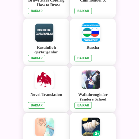
Brawl Stars Colorng
Chm Reader X
－How to Draw
BAIXAR
BAIXAR
Rasululloh
Ruscha
qaytarganlar
BAIXAR
BAIXAR
Novel Translation
Walkthrough for
Yandere School
Senpai Story
BAIXAR
BAIXAR