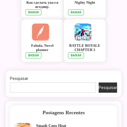
Как сделать укол в
Nighty Night
ягодицу.
Инструкция
BAIXAR
BAIXAR
Fabula. Novel
BATTLE ROYALE
planner
CHAPTER 3
SEASON 1 HD
BAIXAR
BAIXAR
WALLPAPER
Pesquisar
Pesquisar
Postagens Recentes
Smash Cops Heat