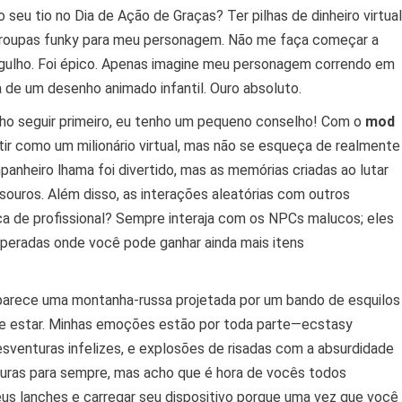
 seu tio no Dia de Ação de Graças? Ter pilhas de dinheiro virtual
de roupas funky para meu personagem. Não me faça começar a
orgulho. Foi épico. Apenas imagine meu personagem correndo em
a de um desenho animado infantil. Ouro absoluto.
ho seguir primeiro, eu tenho um pequeno conselho! Com o
mod
tir como um milionário virtual, mas não se esqueça de realmente
mpanheiro lhama foi divertido, mas as memórias criadas ao lutar
esouros. Além disso, as interações aleatórias com outros
 de profissional? Sempre interaja com os NPCs malucos; eles
speradas onde você pode ganhar ainda mais itens
parece uma montanha-russa projetada por um bando de esquilos
e estar. Minhas emoções estão por toda parte—ecstasy
esventuras infelizes, e explosões de risadas com a absurdidade
nturas para sempre, mas acho que é hora de vocês todos
s lanches e carregar seu dispositivo porque uma vez que você