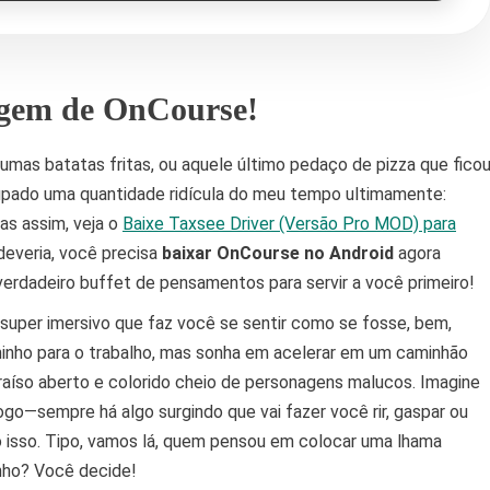
gem de OnCourse!
umas batatas fritas, ou aquele último pedaço de pizza que fico
upado uma quantidade ridícula do meu tempo ultimamente:
as assim, veja o
Baixe Taxsee Driver (Versão Pro MOD) para
 deveria, você precisa
baixar OnCourse no Android
agora
verdadeiro buffet de pensamentos para servir a você primeiro!
super imersivo que faz você se sentir como se fosse, bem,
nho para o trabalho, mas sonha em acelerar em um caminhão
raíso aberto e colorido cheio de personagens malucos. Imagine
o—sempre há algo surgindo que vai fazer você rir, gaspar ou
o isso. Tipo, vamos lá, quem pensou em colocar uma lhama
nho? Você decide!