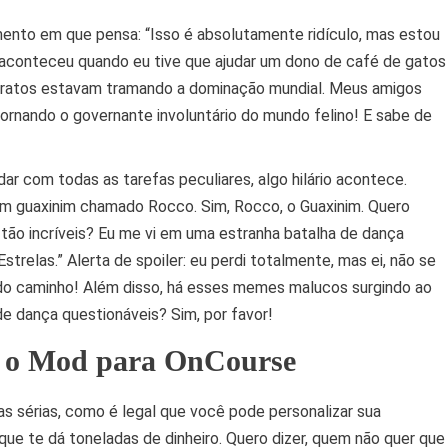
ento em que pensa: “Isso é absolutamente ridículo, mas estou
aconteceu quando eu tive que ajudar um dono de café de gatos
ratos estavam tramando a dominação mundial. Meus amigos
ornando o governante involuntário do mundo felino! E sabe de
ar com todas as tarefas peculiares, algo hilário acontece.
m guaxinim chamado Rocco. Sim, Rocco, o Guaxinim. Quero
tão incríveis? Eu me vi em uma estranha batalha de dança
strelas.” Alerta de spoiler: eu perdi totalmente, mas ei, não se
o do caminho! Além disso, há esses memes malucos surgindo ao
e dança questionáveis? Sim, por favor!
m o Mod para OnCourse
as sérias, como é legal que você pode personalizar sua
que te dá toneladas de dinheiro. Quero dizer, quem não quer que