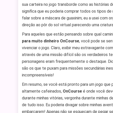
sua carteira no jogo transborde como as histórias do
significa que eu poderia comprar todos os tipos 
falar sobre a máscara de guaxinim; eu a usei com 
direção ao pôr do sol virtual parecendo uma criatur
Para aqueles que estão pensando sobre qual camin
para muito dinheiro OnCourse
, você pode se sen
vivenciar o jogo. Claro, exibir meu extravagante co
através de uma missão difícil são os verdadeiros t
personagens eram frequentemente o destaque. Dica
são os que te puxam para missões secundárias ine
incompreensíveis!
Em resumo, se você está pronto para um jogo que 
altamente cafeinados,
OnCourse
é onde você dev
durante minhas vitórias, vergonha durante minhas d
de tudo isso. Eu poderia divagar sobre minhas ave
embarcarem! Apenas não se esqueçam de pegar seu