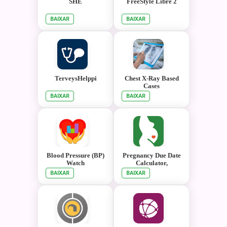
SHE
FreeStyle Libre 2
BAIXAR
BAIXAR
TerveysHelppi
Chest X-Ray Based
Cases
BAIXAR
BAIXAR
Blood Pressure (BP)
Pregnancy Due Date
Watch
Calculator,
Calendar & Tracker
BAIXAR
BAIXAR