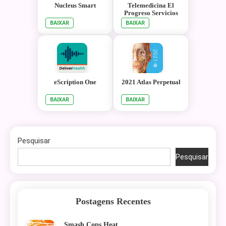
Nucleus Smart
Telemedicina El
Progreso Servicios
BAIXAR
BAIXAR
eScription One
2021 Atlas Perpetual
BAIXAR
BAIXAR
Pesquisar
Pesquisar
Postagens Recentes
Smash Cops Heat