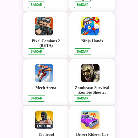
BAIXAR
BAIXAR
Pixel Combats 2
Ninja Hands
(BETA)
BAIXAR
BAIXAR
Mech Arena
Zombeast: Survival
Zombie Shooter
BAIXAR
BAIXAR
Tacticool
Desert Riders: Car