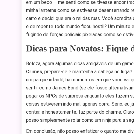
em um beco — me senti como se tivesse encontrado 
minha lanterna como se estivesse desenterrando re
carro e decidi que era o rei das ruas. Você acredit
e de repente todo mundo ficou hostil? Um minuto e
fugindo de forças policiais pixeladas como se estiv
Dicas para Novatos: Fique 
Beleza, agora algumas dicas amigáveis de um game
Crimes
, prepare-se e mantenha a cabeça no lugar! 
um parque infantil; há momentos em que você vai qu
sentir como James Bond (se ele fosse alternativame
pegar os NPCs de surpresa enquanto eles fazem su
coisas estiverem indo mal, apenas corra. Sério, eu 
contar, e honestamente, faz parte do charme. Claro,
posso simplesmente rolar como um ninja para a se
Em conclusão, não posso enfatizar o quanto me div