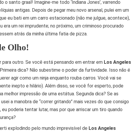
o santo graal! Imagine-me todo ‘Indiana Jones’, varrendo
líquias antigas. Depois de pegar meu novo arsenal, pulei em um
a que eu bati em um carro estacionado (não me julgue, acontece),
u era um rei imprudente; no próximo, um criminoso procurado
essem atrás da minha última fatia de pizza.
de Olho!
r para outro. Se você está pensando em entrar em
Los Angeles
Primeira dica? Não subestime o poder da furtividade. Isso não é
erer agir como um ninja enquanto rouba carros. Você vai se
nte inepto e hilário). Além disso, se você for esperto, pode
a melhor impressão de uma estátua. Segunda dica? Se as
já usei a manobra de “correr gritando” mais vezes do que consigo
 eu poderia tentar lutar, mas por que arriscar um tiro quando
gurança?
erti explodindo pelo mundo imprevisível de
Los Angeles