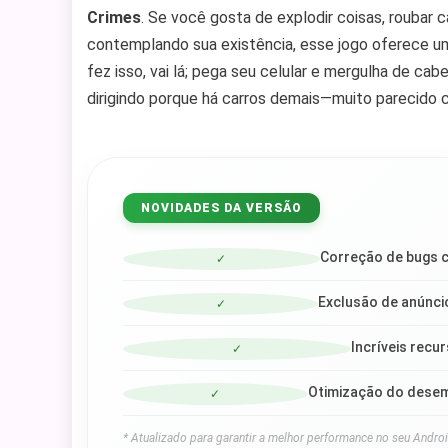
Crimes
. Se você gosta de explodir coisas, rouba
contemplando sua existência, esse jogo oferece um
fez isso, vai lá; pega seu celular e mergulha de ca
dirigindo porque há carros demais—muito parecido
NOVIDADES DA VERSÃO
Correção de bugs c
✓
Exclusão de anúnci
✓
Incríveis recu
✓
Otimização do desem
✓
* Atualizado para garantir a melhor performance no seu Androi