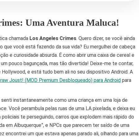
rimes: Uma Aventura Maluca!
ótica chamada
Los Angeles Crimes
. Quero dizer, se você ainda
 o que você está fazendo da sua vida? Eu mergulhei de cabeça
ão e curiosidade absurda. É como abrir uma caixa de cereal e
 um pouco bagunçada, mas tão divertida! Deixe-me te contar,
Hollywood, e está tudo bem ali no seu dispositivo Android. A
Draw Joust! (MOD Premium Desbloqueado) para Android
para
e senti instantaneamente como uma criança em uma loja de
ce. Você perambula pelas ruas de uma LA pixelada, e deixa eu
 policiais te perseguindo, carros que explodem mais rápido do
erda em Albuquerque”, e NPCs que parecem ter saído de uma
z encontrei um que estava apenas parado ali, olhando para uma