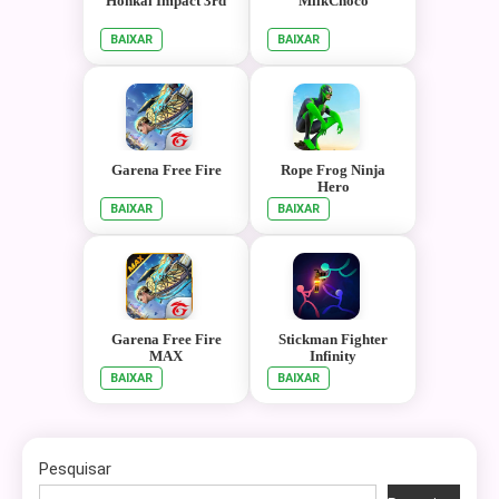
Honkai Impact 3rd
MilkChoco
BAIXAR
BAIXAR
Garena Free Fire
Rope Frog Ninja
Hero
BAIXAR
BAIXAR
Garena Free Fire
Stickman Fighter
MAX
Infinity
BAIXAR
BAIXAR
Pesquisar