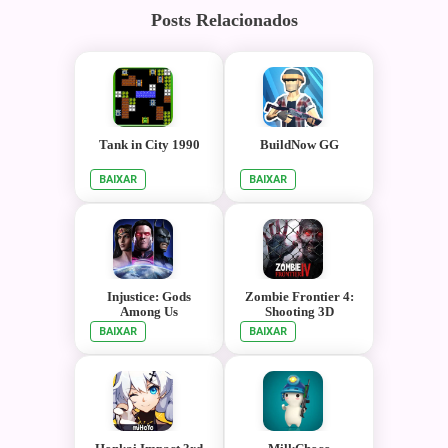
Posts Relacionados
Tank in City 1990
BuildNow GG
BAIXAR
BAIXAR
Injustice: Gods
Zombie Frontier 4:
Among Us
Shooting 3D
BAIXAR
BAIXAR