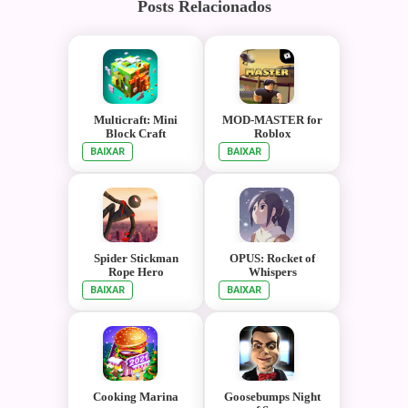
Posts Relacionados
Multicraft: Mini
MOD-MASTER for
Block Craft
Roblox
BAIXAR
BAIXAR
Spider Stickman
OPUS: Rocket of
Rope Hero
Whispers
BAIXAR
BAIXAR
Cooking Marina
Goosebumps Night