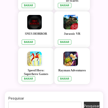
of Scares
BAIXAR
BAIXAR
SNUS HORROR
Jurassic VR
BAIXAR
BAIXAR
Speed Hero:
Rayman Adventures
Superhero Games
BAIXAR
BAIXAR
Pesquisar
Pesquisar