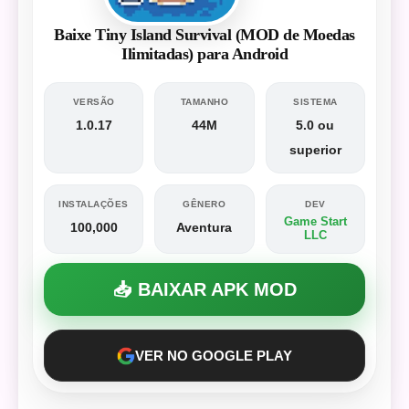
Baixe Tiny Island Survival (MOD de Moedas
Ilimitadas) para Android
VERSÃO
TAMANHO
SISTEMA
1.0.17
44M
5.0 ou
superior
INSTALAÇÕES
GÊNERO
DEV
Game Start
100,000
Aventura
LLC
📥 BAIXAR APK MOD
VER NO GOOGLE PLAY