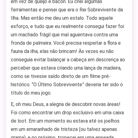
em vez de queijo e bacon. Eu criei algumas
ferramentas e pensei que era o Rei Sobrevivente da
Ilha. Mas então me deu um estalo. Todo aquele
esforço, e tudo que eu realmente consegui fazer foi
um machado frágil que mal aguentava contra uma
fronda de palmeira. Você precisa respeitar a flora e
fauna da ilha; elas não brincam! Às vezes eu não
conseguia evitar balançar a cabeça em descrença ao
perceber que estava criando uma lança de madeira,
como se tivesse saído direto de um filme pré-
histórico. “O Último Sobrevivente” deveria ter sido o
título do meu jogo.
E, oh meu Deus, a alegria de descobrir novas áreas!
Foi como encontrar um drop exclusivo em uma caixa
de loot. Em um momento eu estava até os joelhos
em um emaranhado de tristeza (ou talvez apenas
grama), e no próximo, tropecei em uma enseada