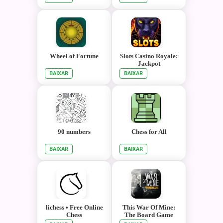
Wheel of Fortune
Slots Casino Royale:
Jackpot
BAIXAR
BAIXAR
90 numbers
Chess for All
BAIXAR
BAIXAR
lichess • Free Online
This War Of Mine:
Chess
The Board Game