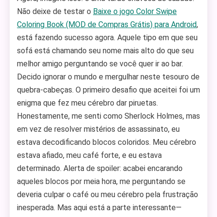
Não deixe de testar o
Baixe o jogo Color Swipe
Coloring Book (MOD de Compras Grátis) para Android
,
está fazendo sucesso agora. Aquele tipo em que seu
sofá está chamando seu nome mais alto do que seu
melhor amigo perguntando se você quer ir ao bar.
Decido ignorar o mundo e mergulhar neste tesouro de
quebra-cabeças. O primeiro desafio que aceitei foi um
enigma que fez meu cérebro dar piruetas.
Honestamente, me senti como Sherlock Holmes, mas
em vez de resolver mistérios de assassinato, eu
estava decodificando blocos coloridos. Meu cérebro
estava afiado, meu café forte, e eu estava
determinado. Alerta de spoiler: acabei encarando
aqueles blocos por meia hora, me perguntando se
deveria culpar o café ou meu cérebro pela frustração
inesperada. Mas aqui está a parte interessante—