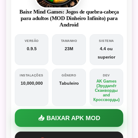
Baixe Mind Games: Jogos de quebra-cabeça
para adultos (MOD Dinheiro Infinito) para
Android
VERSÃO
TAMANHO
SISTEMA
0.9.5
23M
4.4 ou
superior
INSTALAÇÕES
GÊNERO
DEV
AK Games
10,000,000
Tabuleiro
(Эрудandт
Сканворды
and
Кроссворды)
📥 BAIXAR APK MOD