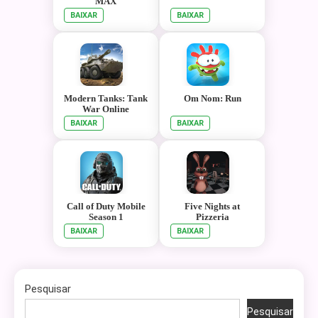
MAX
BAIXAR
BAIXAR
Modern Tanks: Tank
Om Nom: Run
War Online
BAIXAR
BAIXAR
Call of Duty Mobile
Five Nights at
Season 1
Pizzeria
BAIXAR
BAIXAR
Pesquisar
Pesquisar