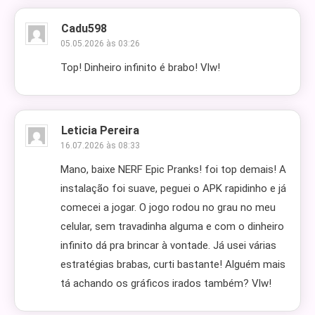
Cadu598
05.05.2026 às 03:26
Top! Dinheiro infinito é brabo! Vlw!
Leticia Pereira
16.07.2026 às 08:33
Mano, baixe NERF Epic Pranks! foi top demais! A
instalação foi suave, peguei o APK rapidinho e já
comecei a jogar. O jogo rodou no grau no meu
celular, sem travadinha alguma e com o dinheiro
infinito dá pra brincar à vontade. Já usei várias
estratégias brabas, curti bastante! Alguém mais
tá achando os gráficos irados também? Vlw!