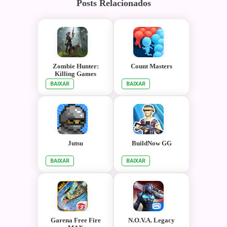
Posts Relacionados
Zombie Hunter:
Count Masters
Killing Games
BAIXAR
BAIXAR
Jutsu
BuildNow GG
BAIXAR
BAIXAR
Garena Free Fire
N.O.V.A. Legacy